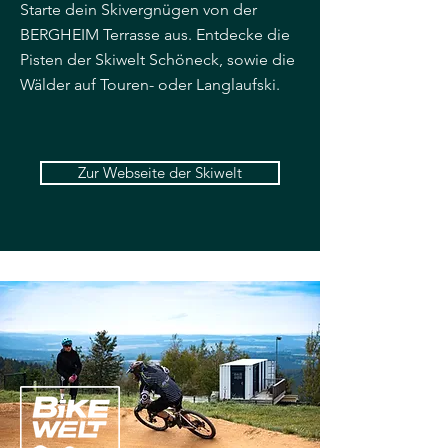
Starte dein Skivergnügen von der
BERGHEIM Terrasse aus. Entdecke die
Pisten der Skiwelt Schöneck, sowie die
Wälder auf Touren- oder Langlaufski.
Zur Webseite der Skiwelt