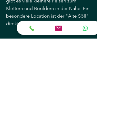
gibt es viele kleinere Felsen zum
Klettern und Bouldern in der Nähe. Ein
besondere Location ist der "Alte Söll"
direkt im Ortskern von Schöneck
mehr (extern)
BADEN
Es gibt ein Hallenbad mit
Außenbecken (nur 200 m vom
BERGHEIM entfernt) sowie einige
Bademöglich-keiten im Freien.